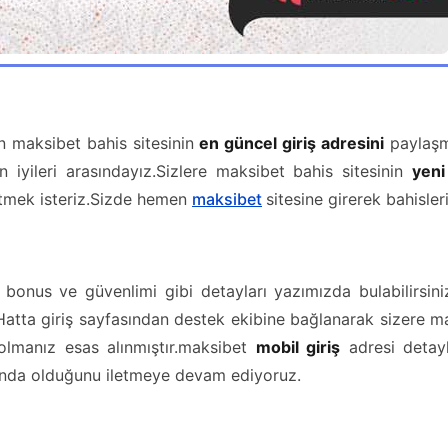
n maksibet bahis sitesinin
en güncel giriş adresini
paylaşma
n iyileri arasındayız.Sizlere maksibet bahis sitesinin
yeni
rtmek isteriz.Sizde hemen
maksibet
sitesine girerek bahisler
 bonus ve güvenlimi gibi detayları yazımızda bulabilirsin
atta giriş sayfasından destek ekibine bağlanarak sizere 
olmanız esas alınmıştır.maksibet
mobil giriş
adresi detayl
ında olduğunu iletmeye devam ediyoruz.