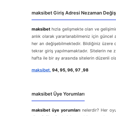
maksibet Giriş Adresi Nezaman Değişi
maksibet
hızla gelişmekte olan ve gelişimi
anlık olarak yararlanabilmeniz için güncel
her an değişebilmektedir. Bildiğiniz üzere 
tekrar giriş yapılmamaktadır. Sitelerin ne
hafta ile bir ay arasında sitelerin düzenli 
maksibet.
94, 95, 96, 97 ,98
maksibet Üye Yorumları
maksibet üye yorumları
nelerdir? Her oy