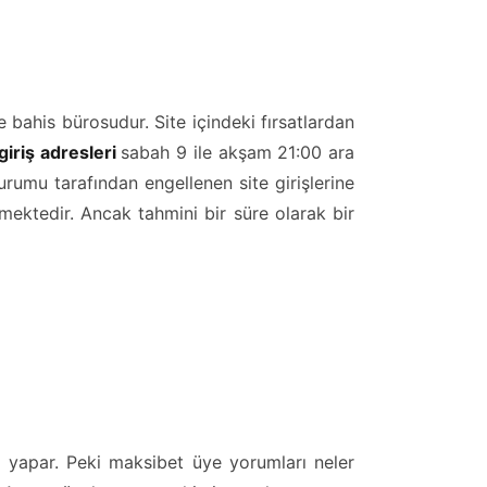
 bahis bürosudur. Site içindeki fırsatlardan
iriş adresleri
sabah 9 ile akşam 21:00 ara
urumu tarafından engellenen site girişlerine
mektedir. Ancak tahmini bir süre olarak bir
a yapar. Peki maksibet üye yorumları neler