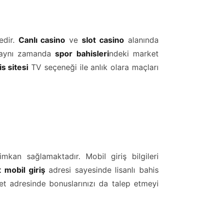
edir.
Canlı casino
ve
slot casino
alanında
e aynı zamanda
spor bahisleri
ndeki market
s sitesi
TV seçeneği ile anlık olara maçları
imkan sağlamaktadır. Mobil giriş bilgileri
 mobil giriş
adresi sayesinde lisanlı bahis
ibet adresinde bonuslarınızı da talep etmeyi