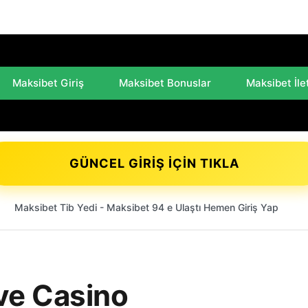
Maksibet Giriş
Maksibet Bonuslar
Maksibet İle
GÜNCEL GİRİŞ İÇİN TIKLA
Maksibet Tib Yedi - Maksibet 94 e Ulaştı Hemen Giriş Yap
ve Casino